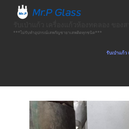
Skip
to
content
รับเป่าแก้ว เครื่องแก้วห้องทดลอง ข
***ไม่รับทำอุปกรณ์เสพกัญชายาเสพติดทุกชนิด***
รับเป่าแก้